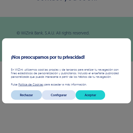
© WiZink Bank, S.A.U. All rights reserved.
PRIVACY AND COOKIES
/
INFORMATION SECURITY
¡Nos preocupamos por tu privacidad!
En WiZink utilizamos cookies propias y de terceros para analizar tu navegación con
fines estadísticos de personalización y publicitarios. Incluido el enseñarte publicidad
personalizada que pueda interesarte a partir de los hábitos de tu navegación.
Pulse
Política de Cookies
para acceder a más información.
Rechazar
Configurar
Aceptar